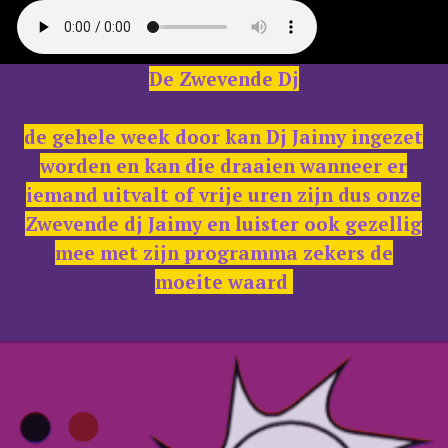
De Zwevende Dj
de gehele week door kan Dj Jaimy ingezet
worden en kan die draaien wanneer er
iemand uitvalt of vrije uren zijn dus onze
Zwevende dj Jaimy en luister ook gezellig
mee met zijn programma zekers de
moeite waard